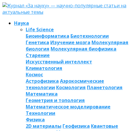
Наука
Life Science
Биоинформатика
Биотехнологии
Генетика
Изучение мозга
Молекулярная
биология
Молекулярная биофизика
Старение
Искусственный интеллект
Климатология
Космос
Астрофизика
Аэрокосмические
технологии
Космология
Планетология
Математика
Геометрия и топология
Математическое моделирование
Технологии
Физика
2D материалы
Геофизика
Квантовые