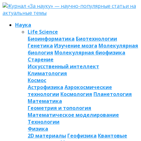
Наука
Life Science
Биоинформатика
Биотехнологии
Генетика
Изучение мозга
Молекулярная
биология
Молекулярная биофизика
Старение
Искусственный интеллект
Климатология
Космос
Астрофизика
Аэрокосмические
технологии
Космология
Планетология
Математика
Геометрия и топология
Математическое моделирование
Технологии
Физика
2D материалы
Геофизика
Квантовые