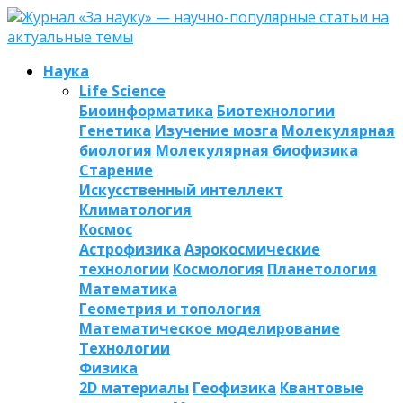
Наука
Life Science
Биоинформатика
Биотехнологии
Генетика
Изучение мозга
Молекулярная
биология
Молекулярная биофизика
Старение
Искусственный интеллект
Климатология
Космос
Астрофизика
Аэрокосмические
технологии
Космология
Планетология
Математика
Геометрия и топология
Математическое моделирование
Технологии
Физика
2D материалы
Геофизика
Квантовые