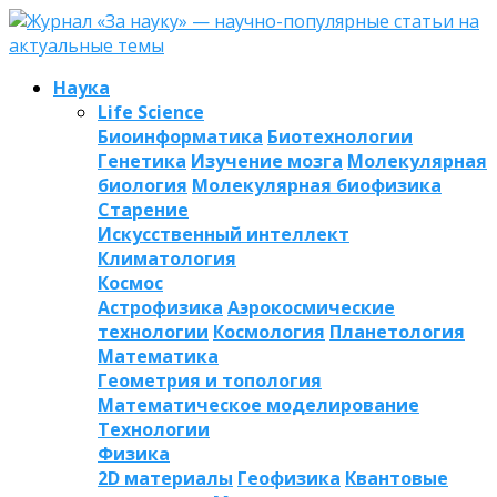
Наука
Life Science
Биоинформатика
Биотехнологии
Генетика
Изучение мозга
Молекулярная
биология
Молекулярная биофизика
Старение
Искусственный интеллект
Климатология
Космос
Астрофизика
Аэрокосмические
технологии
Космология
Планетология
Математика
Геометрия и топология
Математическое моделирование
Технологии
Физика
2D материалы
Геофизика
Квантовые