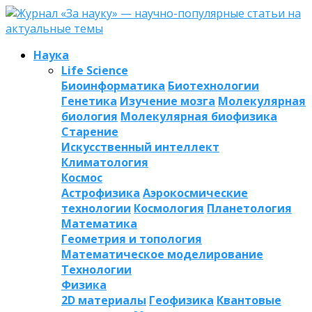
Наука
Life Science
Биоинформатика
Биотехнологии
Генетика
Изучение мозга
Молекулярная
биология
Молекулярная биофизика
Старение
Искусственный интеллект
Климатология
Космос
Астрофизика
Аэрокосмические
технологии
Космология
Планетология
Математика
Геометрия и топология
Математическое моделирование
Технологии
Физика
2D материалы
Геофизика
Квантовые