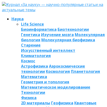
Наука
Life Science
Биоинформатика
Биотехнологии
Генетика
Изучение мозга
Молекулярная
биология
Молекулярная биофизика
Старение
Искусственный интеллект
Климатология
Космос
Астрофизика
Аэрокосмические
технологии
Космология
Планетология
Математика
Геометрия и топология
Математическое моделирование
Технологии
Физика
2D материалы
Геофизика
Квантовые