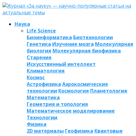
Наука
Life Science
Биоинформатика
Биотехнологии
Генетика
Изучение мозга
Молекулярная
биология
Молекулярная биофизика
Старение
Искусственный интеллект
Климатология
Космос
Астрофизика
Аэрокосмические
технологии
Космология
Планетология
Математика
Геометрия и топология
Математическое моделирование
Технологии
Физика
2D материалы
Геофизика
Квантовые