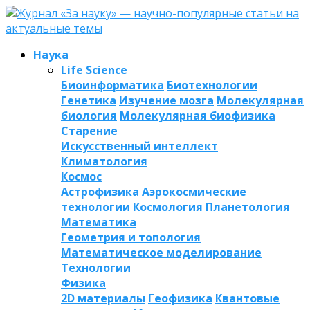
Наука
Life Science
Биоинформатика
Биотехнологии
Генетика
Изучение мозга
Молекулярная
биология
Молекулярная биофизика
Старение
Искусственный интеллект
Климатология
Космос
Астрофизика
Аэрокосмические
технологии
Космология
Планетология
Математика
Геометрия и топология
Математическое моделирование
Технологии
Физика
2D материалы
Геофизика
Квантовые