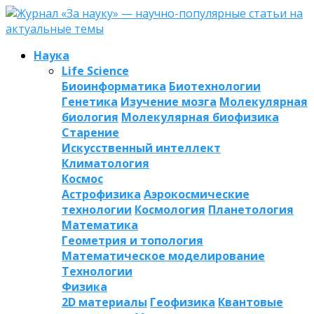
Наука
Life Science
Биоинформатика
Биотехнологии
Генетика
Изучение мозга
Молекулярная
биология
Молекулярная биофизика
Старение
Искусственный интеллект
Климатология
Космос
Астрофизика
Аэрокосмические
технологии
Космология
Планетология
Математика
Геометрия и топология
Математическое моделирование
Технологии
Физика
2D материалы
Геофизика
Квантовые