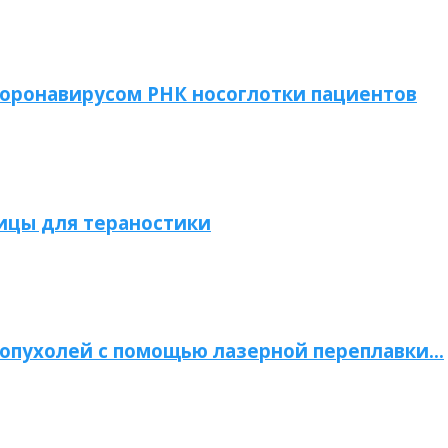
коронавирусом РНК носоглотки пациентов
ицы для тераностики
опухолей с помощью лазерной переплавки…