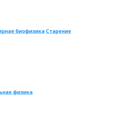
ярная биофизика
Старение
ьная физика