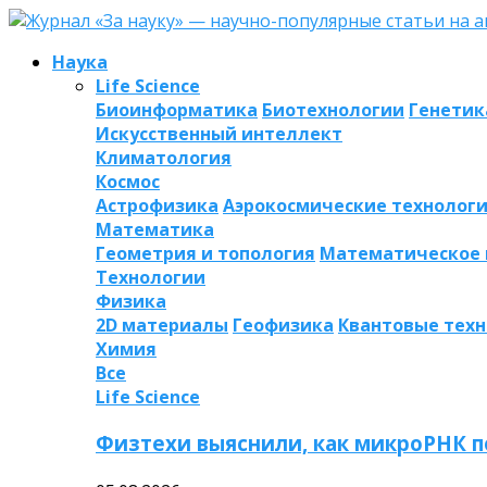
Наука
Life Science
Биоинформатика
Биотехнологии
Генетик
Искусственный интеллект
Климатология
Космос
Астрофизика
Аэрокосмические технолог
Математика
Геометрия и топология
Математическое
Технологии
Физика
2D материалы
Геофизика
Квантовые тех
Химия
Все
Life Science
Физтехи выяснили, как микроРНК п