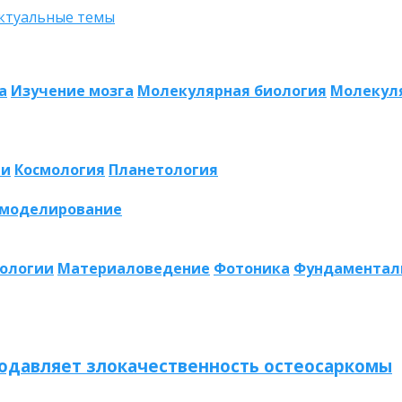
а
Изучение мозга
Молекулярная биология
Молекул
ии
Космология
Планетология
 моделирование
нологии
Материаловедение
Фотоника
Фундаментал
одавляет злокачественность остеосаркомы