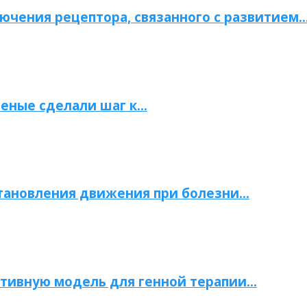
ючения рецептора, связанного с развитием
ченые сделали шаг к…
становления движения при болезни…
тивную модель для генной терапии…