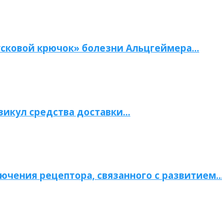
сковой крючок» болезни Альцгеймера…
зикул средства доставки…
ючения рецептора, связанного с развитием