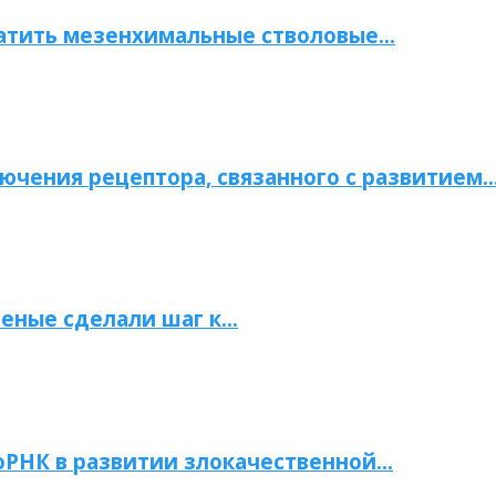
атить мезенхимальные стволовые…
ючения рецептора, связанного с развитием
ченые сделали шаг к…
РНК в развитии злокачественной…