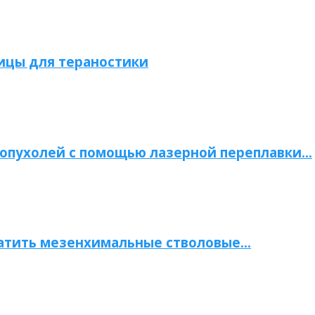
ицы для тераностики
опухолей с помощью лазерной переплавки…
атить мезенхимальные стволовые…