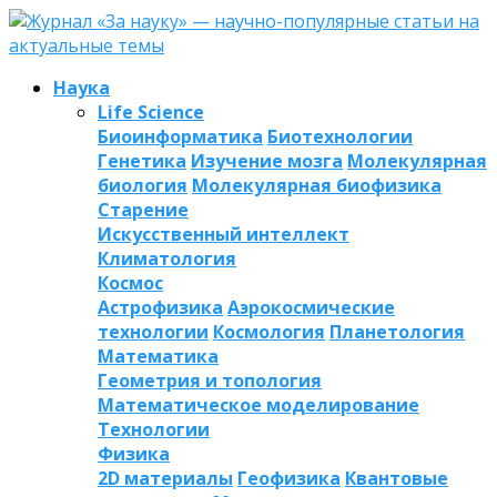
Наука
Life Science
Биоинформатика
Биотехнологии
Генетика
Изучение мозга
Молекулярная
биология
Молекулярная биофизика
Старение
Искусственный интеллект
Климатология
Космос
Астрофизика
Аэрокосмические
технологии
Космология
Планетология
Математика
Геометрия и топология
Математическое моделирование
Технологии
Физика
2D материалы
Геофизика
Квантовые