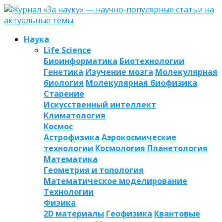
Наука
Life Science
Биоинформатика
Биотехнологии
Генетика
Изучение мозга
Молекулярная
биология
Молекулярная биофизика
Старение
Искусственный интеллект
Климатология
Космос
Астрофизика
Аэрокосмические
технологии
Космология
Планетология
Математика
Геометрия и топология
Математическое моделирование
Технологии
Физика
2D материалы
Геофизика
Квантовые