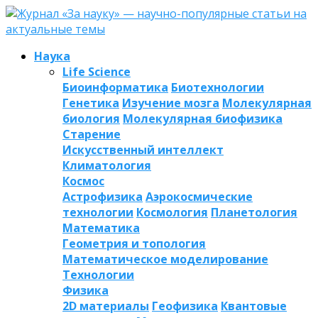
Наука
Life Science
Биоинформатика
Биотехнологии
Генетика
Изучение мозга
Молекулярная
биология
Молекулярная биофизика
Старение
Искусственный интеллект
Климатология
Космос
Астрофизика
Аэрокосмические
технологии
Космология
Планетология
Математика
Геометрия и топология
Математическое моделирование
Технологии
Физика
2D материалы
Геофизика
Квантовые