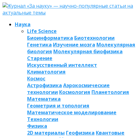
Наука
Life Science
Биоинформатика
Биотехнологии
Генетика
Изучение мозга
Молекулярная
биология
Молекулярная биофизика
Старение
Искусственный интеллект
Климатология
Космос
Астрофизика
Аэрокосмические
технологии
Космология
Планетология
Математика
Геометрия и топология
Математическое моделирование
Технологии
Физика
2D материалы
Геофизика
Квантовые