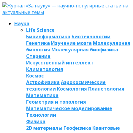
Наука
Life Science
Биоинформатика
Биотехнологии
Генетика
Изучение мозга
Молекулярная
биология
Молекулярная биофизика
Старение
Искусственный интеллект
Климатология
Космос
Астрофизика
Аэрокосмические
технологии
Космология
Планетология
Математика
Геометрия и топология
Математическое моделирование
Технологии
Физика
2D материалы
Геофизика
Квантовые