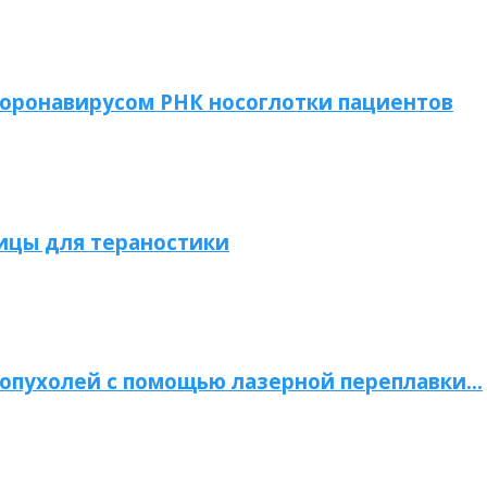
коронавирусом РНК носоглотки пациентов
ицы для тераностики
опухолей с помощью лазерной переплавки…