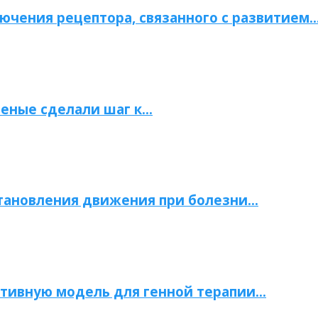
ючения рецептора, связанного с развитием
ченые сделали шаг к…
становления движения при болезни…
тивную модель для генной терапии…