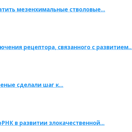
атить мезенхимальные стволовые…
ючения рецептора, связанного с развитием
ченые сделали шаг к…
РНК в развитии злокачественной…