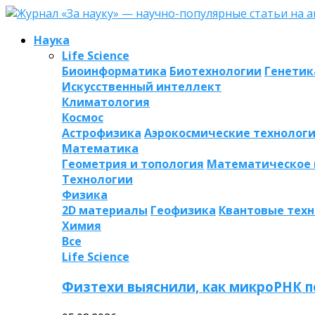
Наука
Life Science
Биоинформатика
Биотехнологии
Генетик
Искусственный интеллект
Климатология
Космос
Астрофизика
Аэрокосмические технолог
Математика
Геометрия и топология
Математическое
Технологии
Физика
2D материалы
Геофизика
Квантовые тех
Химия
Все
Life Science
Физтехи выяснили, как микроРНК п