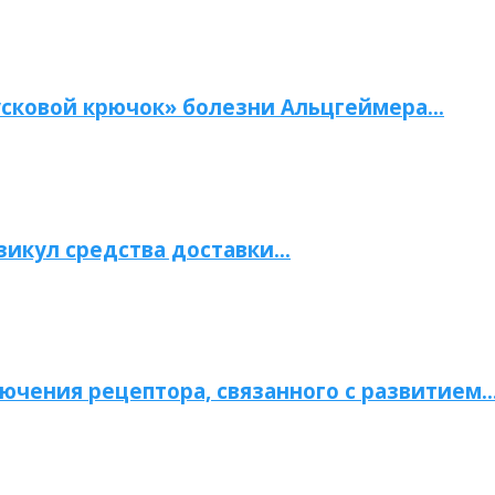
сковой крючок» болезни Альцгеймера…
зикул средства доставки…
ючения рецептора, связанного с развитием