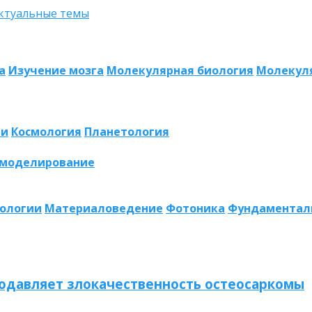
а
Изучение мозга
Молекулярная биология
Молекул
ии
Космология
Планетология
 моделирование
нологии
Материаловедение
Фотоника
Фундаментал
одавляет злокачественность остеосаркомы