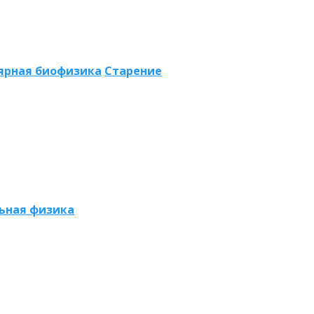
ярная биофизика
Старение
ьная физика