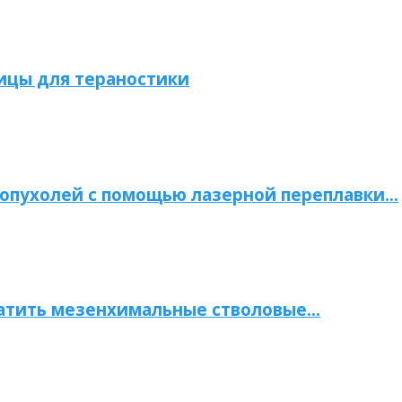
ицы для тераностики
опухолей с помощью лазерной переплавки…
атить мезенхимальные стволовые…