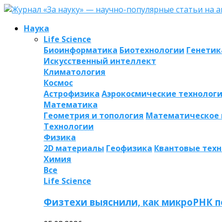
Наука
Life Science
Биоинформатика
Биотехнологии
Генетик
Искусственный интеллект
Климатология
Космос
Астрофизика
Аэрокосмические технолог
Математика
Геометрия и топология
Математическое
Технологии
Физика
2D материалы
Геофизика
Квантовые тех
Химия
Все
Life Science
Физтехи выяснили, как микроРНК п