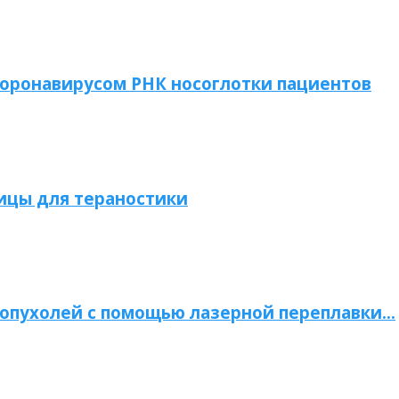
коронавирусом РНК носоглотки пациентов
ицы для тераностики
опухолей с помощью лазерной переплавки…