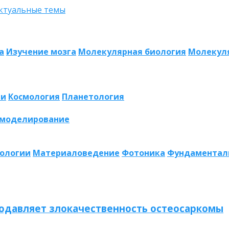
а
Изучение мозга
Молекулярная биология
Молекул
ии
Космология
Планетология
 моделирование
нологии
Материаловедение
Фотоника
Фундаментал
одавляет злокачественность остеосаркомы