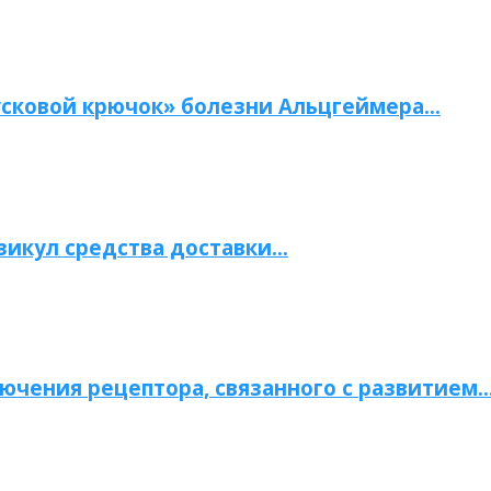
сковой крючок» болезни Альцгеймера…
зикул средства доставки…
ючения рецептора, связанного с развитием