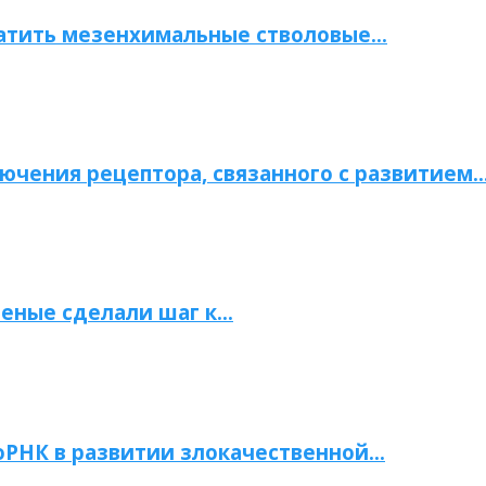
атить мезенхимальные стволовые…
ючения рецептора, связанного с развитием
ченые сделали шаг к…
РНК в развитии злокачественной…