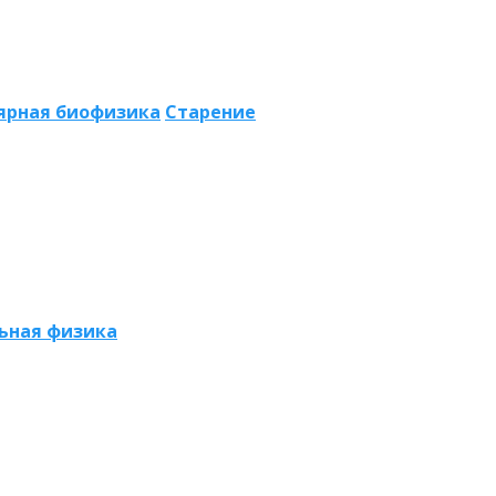
ярная биофизика
Старение
ьная физика