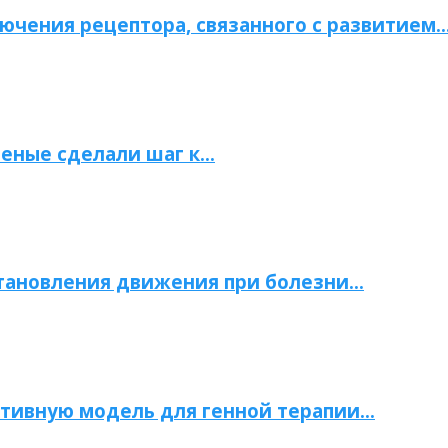
ючения рецептора, связанного с развитием
ченые сделали шаг к…
становления движения при болезни…
тивную модель для генной терапии…