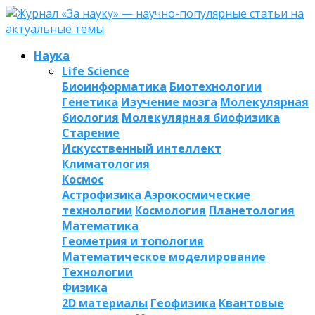
Наука
Life Science
Биоинформатика
Биотехнологии
Генетика
Изучение мозга
Молекулярная
биология
Молекулярная биофизика
Старение
Искусственный интеллект
Климатология
Космос
Астрофизика
Аэрокосмические
технологии
Космология
Планетология
Математика
Геометрия и топология
Математическое моделирование
Технологии
Физика
2D материалы
Геофизика
Квантовые