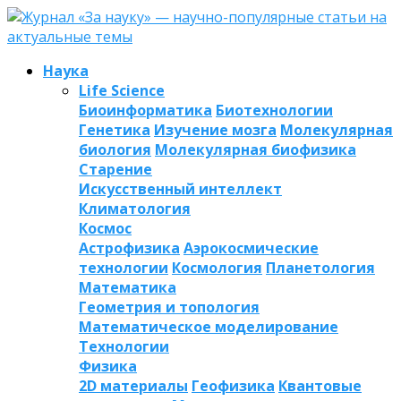
Наука
Life Science
Биоинформатика
Биотехнологии
Генетика
Изучение мозга
Молекулярная
биология
Молекулярная биофизика
Старение
Искусственный интеллект
Климатология
Космос
Астрофизика
Аэрокосмические
технологии
Космология
Планетология
Математика
Геометрия и топология
Математическое моделирование
Технологии
Физика
2D материалы
Геофизика
Квантовые