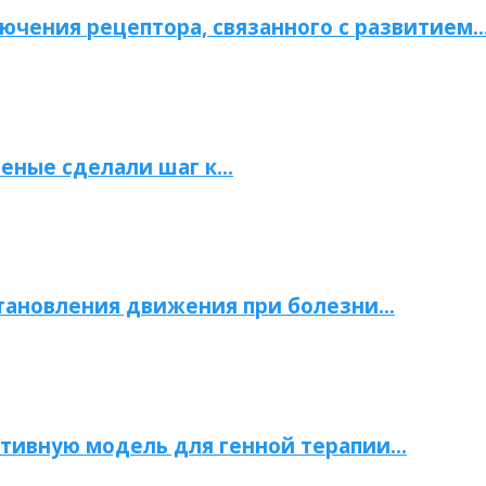
ючения рецептора, связанного с развитием
ченые сделали шаг к…
становления движения при болезни…
тивную модель для генной терапии…