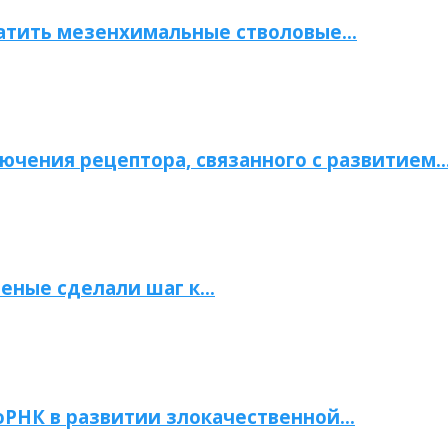
атить мезенхимальные стволовые…
ючения рецептора, связанного с развитием
ченые сделали шаг к…
РНК в развитии злокачественной…