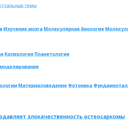
а
Изучение мозга
Молекулярная биология
Молекул
ии
Космология
Планетология
 моделирование
нологии
Материаловедение
Фотоника
Фундаментал
одавляет злокачественность остеосаркомы