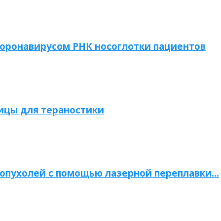
коронавирусом РНК носоглотки пациентов
ицы для тераностики
опухолей с помощью лазерной переплавки…