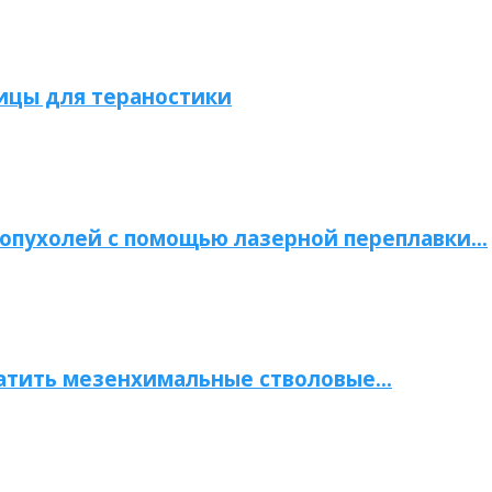
ицы для тераностики
опухолей с помощью лазерной переплавки…
атить мезенхимальные стволовые…