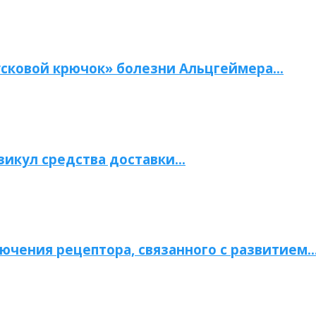
сковой крючок» болезни Альцгеймера…
зикул средства доставки…
ючения рецептора, связанного с развитием