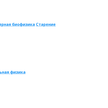
ярная биофизика
Старение
ьная физика