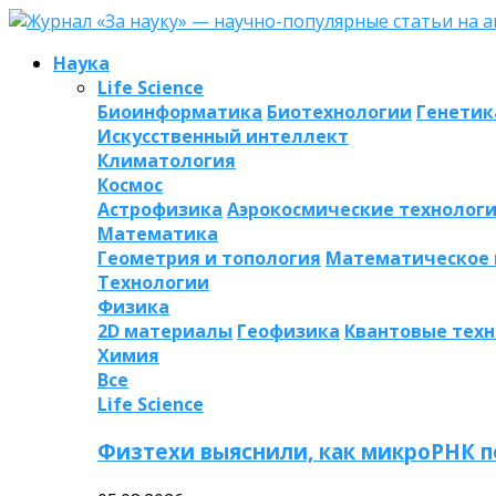
Наука
Life Science
Биоинформатика
Биотехнологии
Генетик
Искусственный интеллект
Климатология
Космос
Астрофизика
Аэрокосмические технолог
Математика
Геометрия и топология
Математическое
Технологии
Физика
2D материалы
Геофизика
Квантовые тех
Химия
Все
Life Science
Физтехи выяснили, как микроРНК п