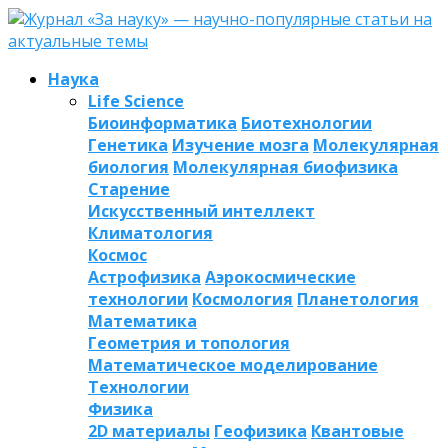
Наука
Life Science
Биоинформатика
Биотехнологии
Генетика
Изучение мозга
Молекулярная
биология
Молекулярная биофизика
Старение
Искусственный интеллект
Климатология
Космос
Астрофизика
Аэрокосмические
технологии
Космология
Планетология
Математика
Геометрия и топология
Математическое моделирование
Технологии
Физика
2D материалы
Геофизика
Квантовые