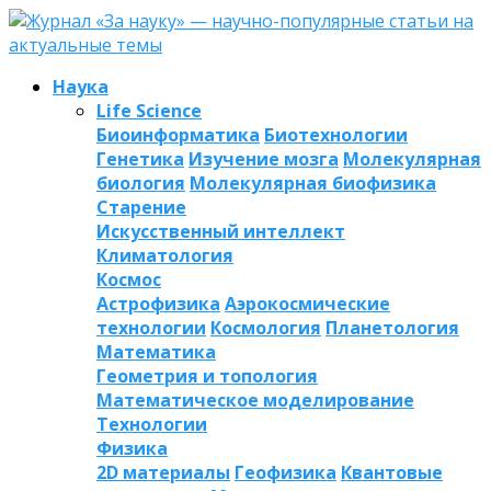
Наука
Life Science
Биоинформатика
Биотехнологии
Генетика
Изучение мозга
Молекулярная
биология
Молекулярная биофизика
Старение
Искусственный интеллект
Климатология
Космос
Астрофизика
Аэрокосмические
технологии
Космология
Планетология
Математика
Геометрия и топология
Математическое моделирование
Технологии
Физика
2D материалы
Геофизика
Квантовые