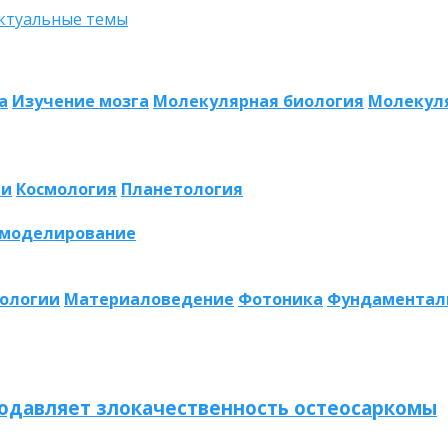
а
Изучение мозга
Молекулярная биология
Молекул
ии
Космология
Планетология
 моделирование
нологии
Материаловедение
Фотоника
Фундаментал
одавляет злокачественность остеосаркомы