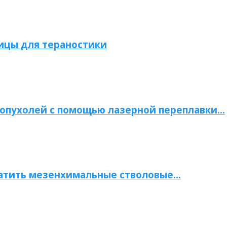
ицы для тераностики
опухолей с помощью лазерной переплавки…
атить мезенхимальные стволовые…