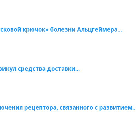
сковой крючок» болезни Альцгеймера…
зикул средства доставки…
ючения рецептора, связанного с развитием