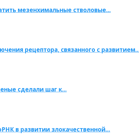
атить мезенхимальные стволовые…
ючения рецептора, связанного с развитием
ченые сделали шаг к…
РНК в развитии злокачественной…