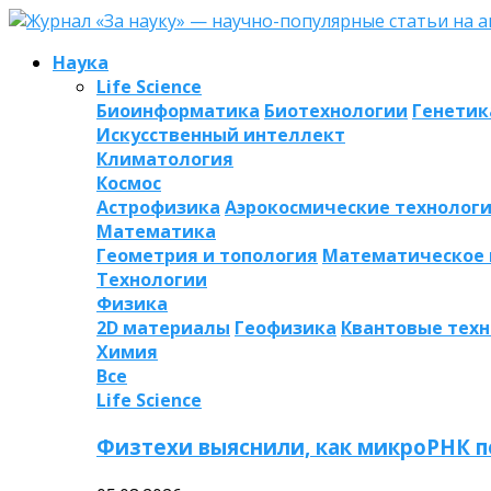
Наука
Life Science
Биоинформатика
Биотехнологии
Генетик
Искусственный интеллект
Климатология
Космос
Астрофизика
Аэрокосмические технолог
Математика
Геометрия и топология
Математическое
Технологии
Физика
2D материалы
Геофизика
Квантовые тех
Химия
Все
Life Science
Физтехи выяснили, как микроРНК п