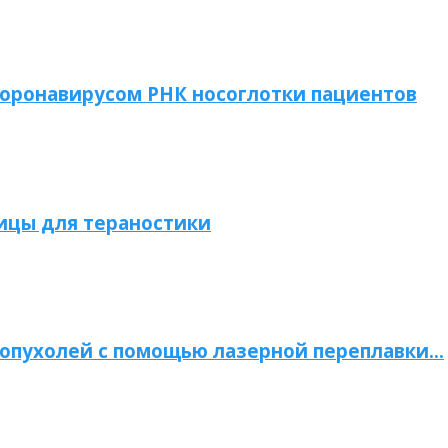
коронавирусом РНК носоглотки пациентов
ицы для тераностики
опухолей с помощью лазерной переплавки…