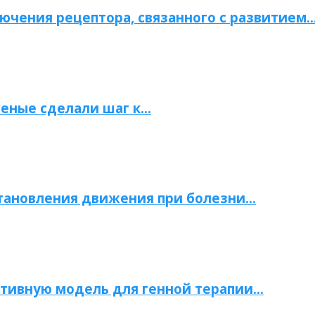
ючения рецептора, связанного с развитием
ченые сделали шаг к…
становления движения при болезни…
тивную модель для генной терапии…