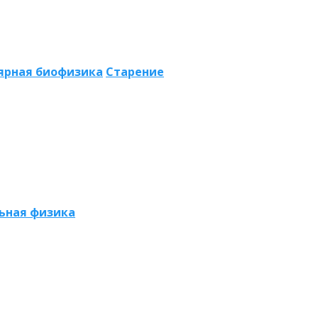
ярная биофизика
Старение
ьная физика