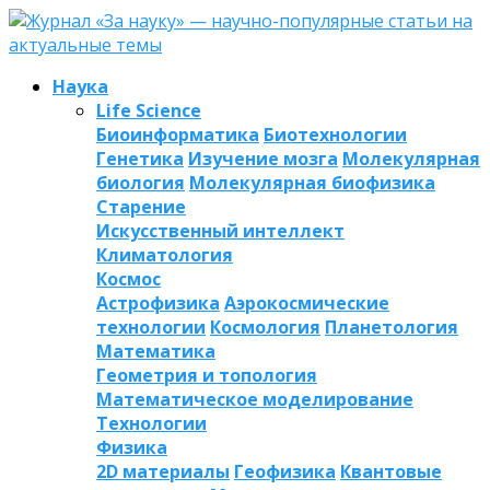
Наука
Life Science
Биоинформатика
Биотехнологии
Генетика
Изучение мозга
Молекулярная
биология
Молекулярная биофизика
Старение
Искусственный интеллект
Климатология
Космос
Астрофизика
Аэрокосмические
технологии
Космология
Планетология
Математика
Геометрия и топология
Математическое моделирование
Технологии
Физика
2D материалы
Геофизика
Квантовые