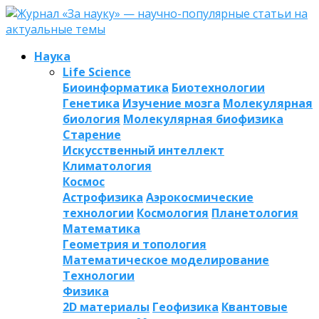
Наука
Life Science
Биоинформатика
Биотехнологии
Генетика
Изучение мозга
Молекулярная
биология
Молекулярная биофизика
Старение
Искусственный интеллект
Климатология
Космос
Астрофизика
Аэрокосмические
технологии
Космология
Планетология
Математика
Геометрия и топология
Математическое моделирование
Технологии
Физика
2D материалы
Геофизика
Квантовые