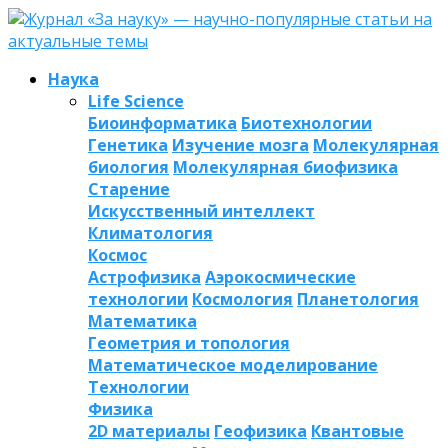
Наука
Life Science
Биоинформатика
Биотехнологии
Генетика
Изучение мозга
Молекулярная
биология
Молекулярная биофизика
Старение
Искусственный интеллект
Климатология
Космос
Астрофизика
Аэрокосмические
технологии
Космология
Планетология
Математика
Геометрия и топология
Математическое моделирование
Технологии
Физика
2D материалы
Геофизика
Квантовые