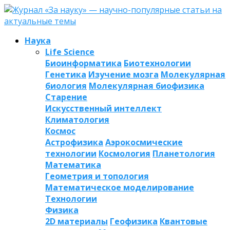
Наука
Life Science
Биоинформатика
Биотехнологии
Генетика
Изучение мозга
Молекулярная
биология
Молекулярная биофизика
Старение
Искусственный интеллект
Климатология
Космос
Астрофизика
Аэрокосмические
технологии
Космология
Планетология
Математика
Геометрия и топология
Математическое моделирование
Технологии
Физика
2D материалы
Геофизика
Квантовые