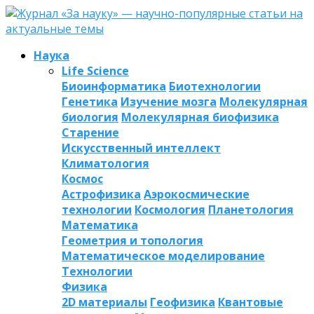
Наука
Life Science
Биоинформатика
Биотехнологии
Генетика
Изучение мозга
Молекулярная
биология
Молекулярная биофизика
Старение
Искусственный интеллект
Климатология
Космос
Астрофизика
Аэрокосмические
технологии
Космология
Планетология
Математика
Геометрия и топология
Математическое моделирование
Технологии
Физика
2D материалы
Геофизика
Квантовые