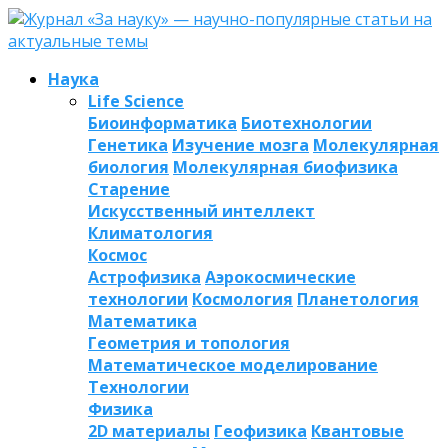
Наука
Life Science
Биоинформатика
Биотехнологии
Генетика
Изучение мозга
Молекулярная
биология
Молекулярная биофизика
Старение
Искусственный интеллект
Климатология
Космос
Астрофизика
Аэрокосмические
технологии
Космология
Планетология
Математика
Геометрия и топология
Математическое моделирование
Технологии
Физика
2D материалы
Геофизика
Квантовые