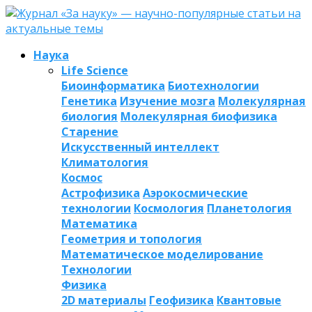
Наука
Life Science
Биоинформатика
Биотехнологии
Генетика
Изучение мозга
Молекулярная
биология
Молекулярная биофизика
Старение
Искусственный интеллект
Климатология
Космос
Астрофизика
Аэрокосмические
технологии
Космология
Планетология
Математика
Геометрия и топология
Математическое моделирование
Технологии
Физика
2D материалы
Геофизика
Квантовые