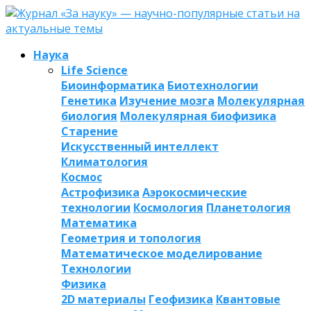
Наука
Life Science
Биоинформатика
Биотехнологии
Генетика
Изучение мозга
Молекулярная
биология
Молекулярная биофизика
Старение
Искусственный интеллект
Климатология
Космос
Астрофизика
Аэрокосмические
технологии
Космология
Планетология
Математика
Геометрия и топология
Математическое моделирование
Технологии
Физика
2D материалы
Геофизика
Квантовые